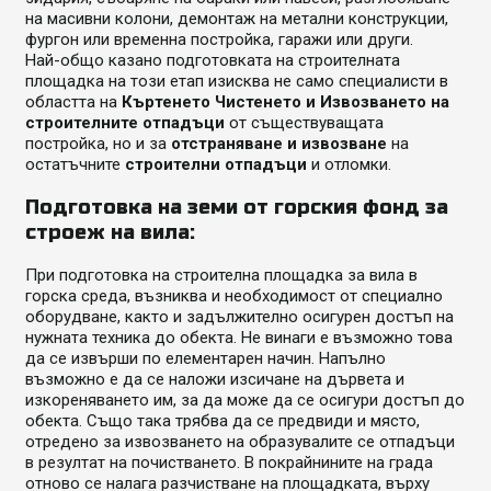
на масивни колони, демонтаж на метални конструкции,
фургон или временна постройка, гаражи или други.
Най-общо казано подготовката на строителната
площадка на този етап изисква не само специалисти в
областта на
Къртенето Чистенето и
Извозването
на
строителните отпадъци
от съществуващата
постройка, но и за
отстраняване и извозване
на
остатъчните
строителни отпадъци
и отломки.
Подготовка на земи от горския фонд за
строеж на вила:
При подготовка на строителна площадка за вила в
горска среда, възниква и необходимост от специално
оборудване, както и задължително осигурен достъп на
нужната техника до обекта. Не винаги е възможно това
да се извърши по елементарен начин. Напълно
възможно е да се наложи изсичане на дървета и
изкореняването им, за да може да се осигури достъп до
обекта. Също така трябва да се предвиди и място,
отредено за извозването на образувалите се отпадъци
в резултат на почистването. В покрайнините на града
отново се налага разчистване на площадката, върху