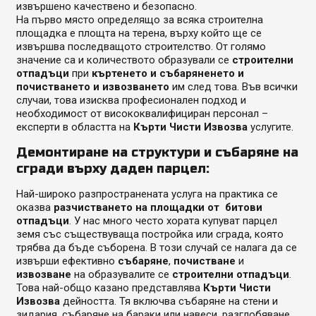
извършено качествено и безопасно.
На първо място определящо за всяка строителна
площадка е площта на терена, върху който ще се
извършва последващото строителство. От голямо
значение са и количеството образували се
строителни
отпадъци
при
къртенето и събаряненето и
почистването и извозването
им след това. Във всички
случаи, това изисква професионален подход и
необходимост от висококвалифициран персонал –
експерти в областта на
Кърти Чисти Извозва
услугите.
Демонтиране на структури и събаряне на
сгради върху даден парцел:
Най-широко разпространената услуга на практика се
оказва
разчистването на площадки от битови
отпадъци
. У нас много често хората купуват парцел
земя със съществуваща постройка или сграда, която
трябва да бъде съборена. В този случай се налага да се
извърши ефективно
събаряне
,
почистване
и
извозване
на образувалите се
строителни отпадъци
.
Това най-общо казано представлява
Кърти Чисти
Извозва
дейността. Тя включва събаряне на стени и
зидария, събаряне на бараки или навеси, разглобяване