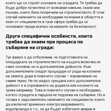
която ще се строят основите на сградата. Тя трябва да
бъде добре почистена от всякакви камъни, скали или
пънове, които биха попречили на строителството. В този
случай наличието на необходими познания в областта и
екип от специалисти в тази сфера трябва да се
основават преди всичко на мерките за безопасност.
Други специфични особенсти, които
трябва да знаем при процеса по
събаряне на сгради:
Тук важно е да отбележим, че подготовката на
площадката за строителството на къщата включва не
само основни, но и допълнителни дейности. Към
допълнителните спадат процедури от рода на копаене
на земята, дори в повечето случаи – изравняване на
самия терен. Не по-рядко срещана като допълнителна
дейност е и отрязването на дървета или косенето на
трева например. Това в повечето случаи е необходимо,
когато сградата в парцела не подлежи на събаряне. Но и
тогава е задължително наличието на специалисти, които
да изключат временно електрозахранването,
водопровода и т.н., за да бъдат избегнати аварии в