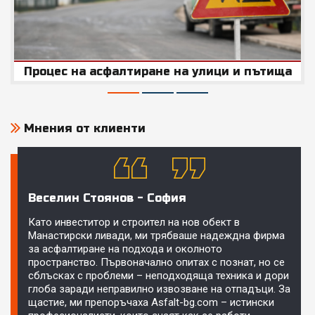
Процес на асфалтиране на улици и пътища
Мнения от клиенти
Веселин Стоянов - София
Като инвеститор и строител на нов обект в
Манастирски ливади, ми трябваше надеждна фирма
за асфалтиране на подхода и околното
пространство. Първоначално опитах с познат, но се
сблъсках с проблеми – неподходяща техника и дори
глоба заради неправилно извозване на отпадъци. За
щастие, ми препоръчаха Asfalt-bg.com – истински