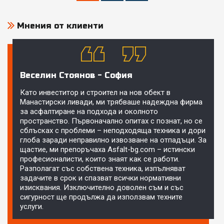
Мнения от клиенти
Веселин Стоянов - София
Като инвеститор и строител на нов обект в
Манастирски ливади, ми трябваше надеждна фирма
за асфалтиране на подхода и околното
пространство. Първоначално опитах с познат, но се
сблъсках с проблеми – неподходяща техника и дори
глоба заради неправилно извозване на отпадъци. За
щастие, ми препоръчаха Asfalt-bg.com – истински
професионалисти, които знаят как се работи.
Разполагат със собствена техника, изпълняват
задачите в срок и спазват всички нормативни
изисквания. Изключително доволен съм и със
сигурност ще продължа да използвам техните
услуги.