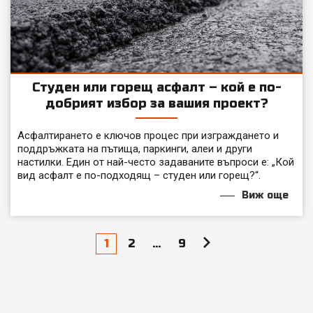
Студен или горещ асфалт – кой е по-
добрият избор за вашия проект?
Асфалтирането е ключов процес при изграждането и
поддръжката на пътища, паркинги, алеи и други
настилки. Един от най-често задаваните въпроси е: „Кой
вид асфалт е по-подходящ – студен или горещ?“.
Виж още
Разделяне
1
2
…
9
на
публикациите
на