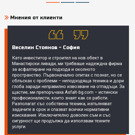
Мнения от клиенти
Веселин Стоянов - София
Като инвеститор и строител на нов обект в
Манастирски ливади, ми трябваше надеждна фирма
за асфалтиране на подхода и околното
пространство. Първоначално опитах с познат, но се
сблъсках с проблеми – неподходяща техника и дори
глоба заради неправилно извозване на отпадъци. За
щастие, ми препоръчаха Asfalt-bg.com – истински
професионалисти, които знаят как се работи.
Разполагат със собствена техника, изпълняват
задачите в срок и спазват всички нормативни
изисквания. Изключително доволен съм и със
сигурност ще продължа да използвам техните
услуги.