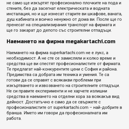
не само ще изкъртят професионално плочките на пода и
стените, без да засегнат електрическата и водната
инсталация, но и ще изнесат старите ви шкафове, ваната,
душ кабината и всичко ненужно от дома ви. После ще го
пренесат на специализирания транспорт на фирмата и
ще го закарат до депото със строителни отпадъци.
Наемането на фирма
megakartachi.com
Наемането на фирма superkartachi.com не е лукс, а
необходимост. А не сте се замисляли и колко време и
средства ще ви спестят професионалистите от фирмата.
Те предлагат най-конкурентите цени с София и района.
Предимства са добрата им техника и умения. Те са
готови да се справят с всякакви проблеми при
изкъртването и извозването на строителните отпадъци.
Не си правите експерименти и не харчете излишни
средства в наемането на отделни хора за всякакъв вид
дейност. Достатъчно е само да се свържете с
професионалистите от superkartachi.com – най-добрите в
бранша. Името им говори да професионалната им
работа.