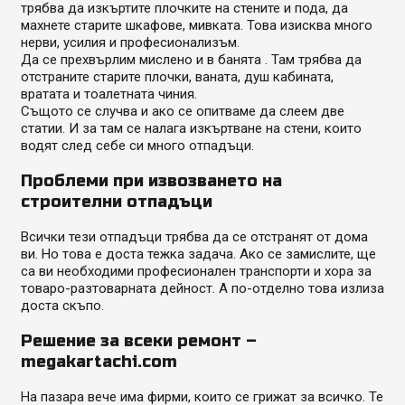
трябва да изкъртите плочките на стените и пода, да
махнете старите шкафове, мивката. Това изисква много
нерви, усилия и професионализъм.
Да се прехвърлим мислено и в банята . Там трябва да
отстраните старите плочки, ваната, душ кабината,
вратата и тоалетната чиния.
Същото се случва и ако се опитваме да слеем две
статии. И за там се налага изкъртване на стени, които
водят след себе си много отпадъци.
Проблеми при извозването на
строителни отпадъци
Всички тези отпадъци трябва да се отстранят от дома
ви. Но това е доста тежка задача. Ако се замислите, ще
са ви необходими професионален транспорти и хора за
товаро-разтоварната дейност. А по-отделно това излиза
доста скъпо.
Решение за всеки ремонт –
megakartachi.com
На пазара вече има фирми, които се грижат за всичко. Те