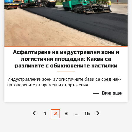
Асфалтиране на индустриални зони и
логистични площадки: Какви са
разликите с обикновените настилки
Индустриалните зони и логистичните бази са сред най-
натоварените съвременни съоръжения.
Виж още
Разделяне
1
2
3
…
16
на
публикациите