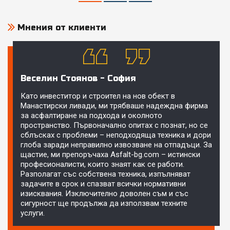
Мнения от клиенти
Веселин Стоянов - София
Като инвеститор и строител на нов обект в
Манастирски ливади, ми трябваше надеждна фирма
за асфалтиране на подхода и околното
пространство. Първоначално опитах с познат, но се
сблъсках с проблеми – неподходяща техника и дори
глоба заради неправилно извозване на отпадъци. За
щастие, ми препоръчаха Asfalt-bg.com – истински
професионалисти, които знаят как се работи.
Разполагат със собствена техника, изпълняват
задачите в срок и спазват всички нормативни
изисквания. Изключително доволен съм и със
сигурност ще продължа да използвам техните
услуги.